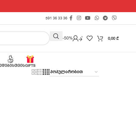
591 36 33 36
Outlet -50%
0,00
₾
ᲔᲓᲔᲑᲘᲡᲗᲕᲘᲡ
GIFTS