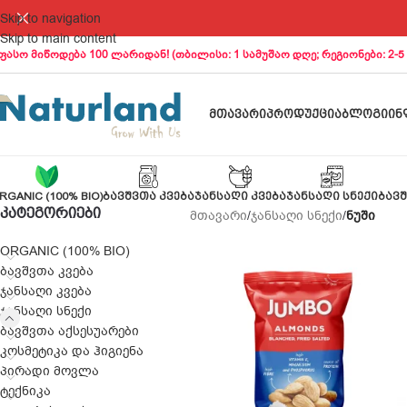
Skip to navigation
Skip to main content
ფასო მიწოდება 100 ლარიდან! (თბილისი: 1 სამუშაო დღე; რეგიონები: 2-5
ᲛᲗᲐᲕᲐᲠᲘ
ᲞᲠᲝᲓᲣᲥᲪᲘᲐ
ᲑᲚᲝᲒᲘ
ᲘᲜ
RGANIC (100% BIO)
ᲑᲐᲕᲨᲕᲗᲐ ᲙᲕᲔᲑᲐ
ᲯᲐᲜᲡᲐᲦᲘ ᲙᲕᲔᲑᲐ
ᲯᲐᲜᲡᲐᲦᲘ ᲡᲜᲔᲥᲘ
ᲑᲐᲕᲨ
ᲙᲐᲢᲔᲒᲝᲠᲘᲔᲑᲘ
მთავარი
/
ჯანსაღი სნექი
/
ნუში
ORGANIC (100% BIO)
ბავშვთა კვება
ჯანსაღი კვება
ჯანსაღი სნექი
ბავშვთა აქსესუარები
კოსმეტიკა და ჰიგიენა
პირადი მოვლა
ტექნიკა