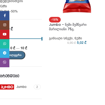
დედებისთვის
Gifts
Outlet -50%
Facebook
-15%
Jumbo – ნუში შემწვარი
Instagram
ᲤᲐᲡᲘ ₾
მარილიანი 75გ.
YouTube
ჯანსაღი სნექი
,
ნუში
5,02
₾
5,90
₾
WhatsApp
ფასი:
0 ₾
—
10 ₾
Telegram
ᲒᲐᲤᲘᲚᲢᲕᲠᲐ
Viber
ᲑᲠᲔᲜᲓᲔᲑᲘ
Jumbo
2