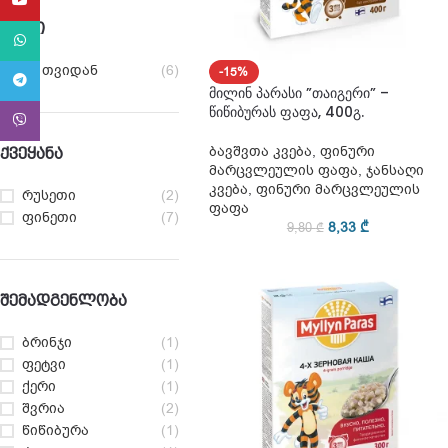
YouTube
ᲐᲡᲐᲙᲘ
WhatsApp
10 თვიდან
(6)
-15%
Telegram
მილინ პარასი ”თაიგერი” –
წიწიბურას ფაფა, 400გ.
Viber
ბავშვთა კვება
,
ფინური
ᲥᲕᲔᲧᲐᲜᲐ
მარცვლეულის ფაფა
,
ჯანსაღი
კვება
,
ფინური მარცვლეულის
რუსეთი
(2)
ფაფა
ფინეთი
(7)
8,33
₾
9,80
₾
ᲨᲔᲛᲐᲓᲒᲔᲜᲚᲝᲑᲐ
ბრინჯი
(1)
ფეტვი
(1)
ქერი
(1)
შვრია
(2)
წიწიბურა
(1)