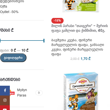
დედებისთვის
Gifts
Outlet -50%
-15%
მილინ პარასი ”თაიგერი” – შვრიის
ᲤᲐᲡᲘ ₾
ფაფა ვაშლით და ქიშმიშით, 40გ.
ბავშვთა კვება
,
ფინური
მარცვლეულის ფაფა
,
ჯანსაღი
კვება
,
ფინური მარცვლეულის
ფასი:
0 ₾
—
10 ₾
ფაფა
ᲒᲐᲤᲘᲚᲢᲕᲠᲐ
1,70
₾
2,00
₾
ᲑᲠᲔᲜᲓᲔᲑᲘ
Myllyn
Facebook
9
Paras
Instagram