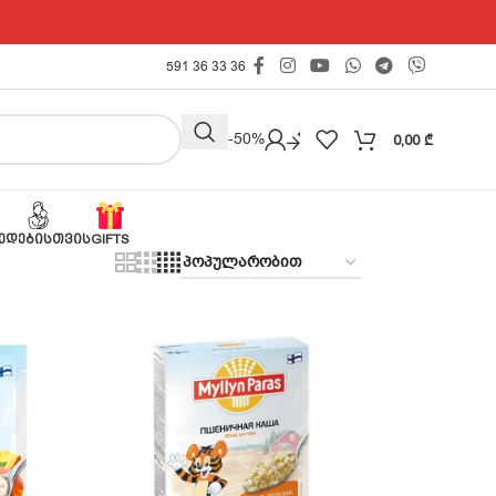
591 36 33 36
Outlet -50%
0,00
₾
ᲔᲓᲔᲑᲘᲡᲗᲕᲘᲡ
GIFTS