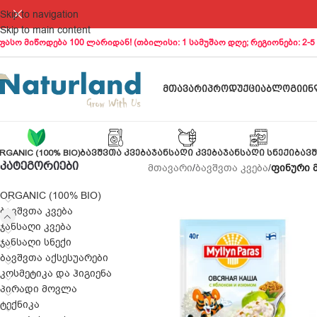
Skip to navigation
Skip to main content
ფასო მიწოდება 100 ლარიდან! (თბილისი: 1 სამუშაო დღე; რეგიონები: 2-5
ᲛᲗᲐᲕᲐᲠᲘ
ᲞᲠᲝᲓᲣᲥᲪᲘᲐ
ᲑᲚᲝᲒᲘ
ᲘᲜ
RGANIC (100% BIO)
ᲑᲐᲕᲨᲕᲗᲐ ᲙᲕᲔᲑᲐ
ᲯᲐᲜᲡᲐᲦᲘ ᲙᲕᲔᲑᲐ
ᲯᲐᲜᲡᲐᲦᲘ ᲡᲜᲔᲥᲘ
ᲑᲐᲕᲨ
ᲙᲐᲢᲔᲒᲝᲠᲘᲔᲑᲘ
მთავარი
/
ბავშვთა კვება
/
ფინური 
ORGANIC (100% BIO)
ბავშვთა კვება
ჯანსაღი კვება
ჯანსაღი სნექი
ბავშვთა აქსესუარები
კოსმეტიკა და ჰიგიენა
პირადი მოვლა
ტექნიკა