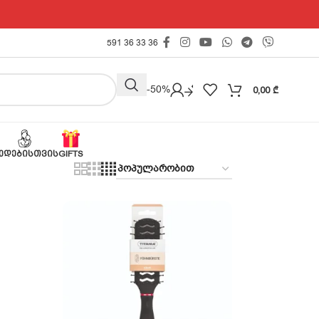
591 36 33 36
Outlet -50%
0,00
₾
ᲔᲓᲔᲑᲘᲡᲗᲕᲘᲡ
GIFTS