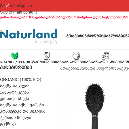
Skip to navigation
Skip to main content
ფასო მიწოდება 100 ლარიდან! (თბილისი: 1 სამუშაო დღე; რეგიონები: 2-5
ᲛᲗᲐᲕᲐᲠᲘ
ᲞᲠᲝᲓᲣᲥᲪᲘᲐ
ᲑᲚᲝᲒᲘ
ᲘᲜ
RGANIC (100% BIO)
ᲑᲐᲕᲨᲕᲗᲐ ᲙᲕᲔᲑᲐ
ᲯᲐᲜᲡᲐᲦᲘ ᲙᲕᲔᲑᲐ
ᲯᲐᲜᲡᲐᲦᲘ ᲡᲜᲔᲥᲘ
ᲑᲐᲕᲨ
ᲙᲐᲢᲔᲒᲝᲠᲘᲔᲑᲘ
მთავარი
/
პირადი მოვლა
/
საბავშვ
ORGANIC (100% BIO)
ბავშვთა კვება
ჯანსაღი კვება
ჯანსაღი სნექი
ბავშვთა აქსესუარები
კოსმეტიკა და ჰიგიენა
პირადი მოვლა
ტექნიკა