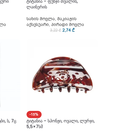
კური
ტიტანია – ფუნჯი თვალის,
ლაინერის
სახის მოვლა
,
მაკიაჟის
ვლა
აქსესუარი
,
პირადი მოვლა
2,74
₾
3,22
₾
-15%
ი, ს, 7ც
ტიტანია – სპონჟი, ოვალი, ლურჯი,
5,5×7სმ