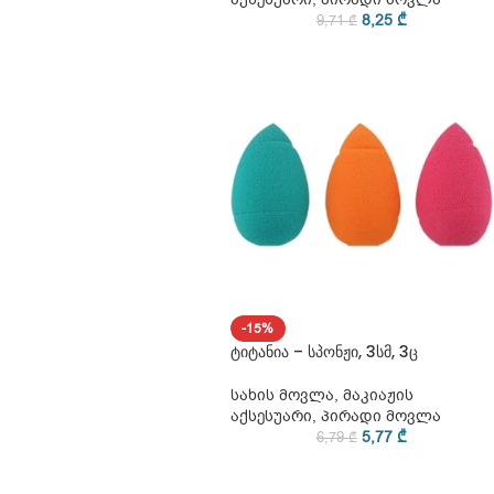
8,25
₾
9,71
₾
-15%
ტიტანია – სპონჟი, 3სმ, 3ც
სახის მოვლა
,
მაკიაჟის
აქსესუარი
,
პირადი მოვლა
5,77
₾
6,79
₾