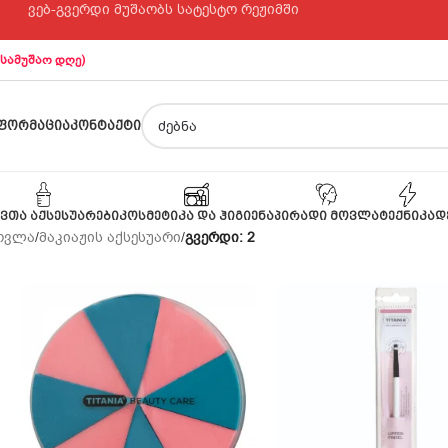
ვებ-გვერდი მუშაობს სატესტო რეჟიმში
 სამუშაო დღე)
ᲤᲝᲠᲛᲐᲪᲘᲐ
ᲙᲝᲜᲢᲐᲥᲢᲘ
ᲕᲗᲐ ᲐᲥᲡᲔᲡᲣᲐᲠᲔᲑᲘ
ᲙᲝᲡᲛᲔᲢᲘᲙᲐ ᲓᲐ ᲰᲘᲒᲘᲔᲜᲐ
ᲞᲘᲠᲐᲓᲘ ᲛᲝᲕᲚᲐ
ᲢᲔᲥᲜᲘᲙᲐ
Დ
მოვლა
/
მაკიაჟის აქსესუარი
/
გვერდი: 3