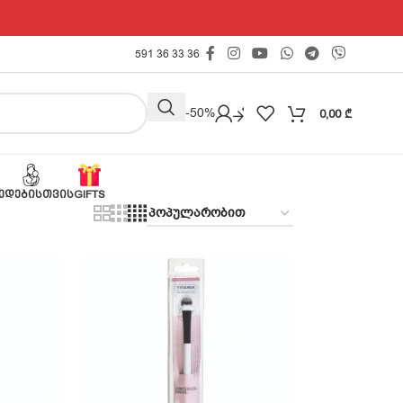
591 36 33 36
Outlet -50%
0,00
₾
ᲔᲓᲔᲑᲘᲡᲗᲕᲘᲡ
GIFTS