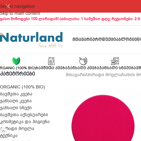
Skip to navigation
Skip to main content
ფასო მიწოდება 100 ლარიდან! (თბილისი: 1 სამუშაო დღე; რეგიონები: 2-5
ᲛᲗᲐᲕᲐᲠᲘ
ᲞᲠᲝᲓᲣᲥᲪᲘᲐ
ᲑᲚᲝᲒᲘ
ᲘᲜ
RGANIC (100% BIO)
ᲑᲐᲕᲨᲕᲗᲐ ᲙᲕᲔᲑᲐ
ᲯᲐᲜᲡᲐᲦᲘ ᲙᲕᲔᲑᲐ
ᲯᲐᲜᲡᲐᲦᲘ ᲡᲜᲔᲥᲘ
ᲑᲐᲕᲨ
ᲙᲐᲢᲔᲒᲝᲠᲘᲔᲑᲘ
მთავარი
/
პირადი მოვლა
/
სახის 
ORGANIC (100% BIO)
ბავშვთა კვება
ჯანსაღი კვება
ჯანსაღი სნექი
ბავშვთა აქსესუარები
კოსმეტიკა და ჰიგიენა
პირადი მოვლა
ტექნიკა