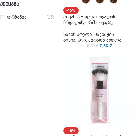
ᲥᲕᲔᲧᲐᲜᲐ
-15%
ტიტანია – ფუნჯი, თვალის
გერმანია
(25)
ჩრდილის, ორმხრივი, 3ც
სახის მოვლა
,
მაკიაჟის
აქსესუარი
,
პირადი მოვლა
7,56
₾
8,89
₾
-15%