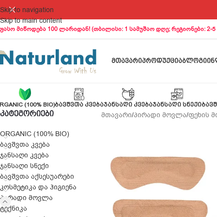
Skip to navigation
Skip to main content
ფასო მიწოდება 100 ლარიდან! (თბილისი: 1 სამუშაო დღე; რეგიონები: 2-5
ᲛᲗᲐᲕᲐᲠᲘ
ᲞᲠᲝᲓᲣᲥᲪᲘᲐ
ᲑᲚᲝᲒᲘ
ᲘᲜ
RGANIC (100% BIO)
ᲑᲐᲕᲨᲕᲗᲐ ᲙᲕᲔᲑᲐ
ᲯᲐᲜᲡᲐᲦᲘ ᲙᲕᲔᲑᲐ
ᲯᲐᲜᲡᲐᲦᲘ ᲡᲜᲔᲥᲘ
ᲑᲐᲕᲨ
ᲙᲐᲢᲔᲒᲝᲠᲘᲔᲑᲘ
მთავარი
/
პირადი მოვლა
/
ფეხის 
ORGANIC (100% BIO)
ბავშვთა კვება
ჯანსაღი კვება
ჯანსაღი სნექი
ბავშვთა აქსესუარები
კოსმეტიკა და ჰიგიენა
პირადი მოვლა
ტექნიკა