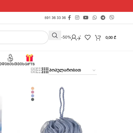
591 36 33 36
Outlet -50%
0,00
₾
ᲔᲓᲔᲑᲘᲡᲗᲕᲘᲡ
GIFTS