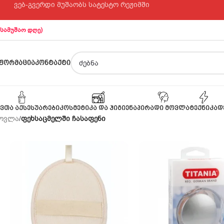
ვებ-გვერდი მუშაობს სატესტო რეჟიმში
 სამუშაო დღე)
ᲤᲝᲠᲛᲐᲪᲘᲐ
ᲙᲝᲜᲢᲐᲥᲢᲘ
ᲕᲗᲐ ᲐᲥᲡᲔᲡᲣᲐᲠᲔᲑᲘ
ᲙᲝᲡᲛᲔᲢᲘᲙᲐ ᲓᲐ ᲰᲘᲒᲘᲔᲜᲐ
ᲞᲘᲠᲐᲓᲘ ᲛᲝᲕᲚᲐ
ᲢᲔᲥᲜᲘᲙᲐ
Დ
მოვლა
/
ფეხსაცმელში ჩასაფენი