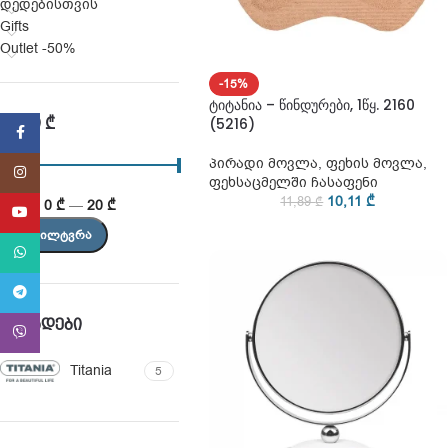
დედებისთვის
Gifts
Outlet -50%
-15%
ტიტანია – წინდურები, 1წყ. 2160
ᲤᲐᲡᲘ ₾
(5216)
Facebook
პირადი მოვლა
,
ფეხის მოვლა
,
Instagram
ფეხსაცმელში ჩასაფენი
10,11
₾
11,89
₾
ფასი:
0 ₾
—
20 ₾
YouTube
ᲒᲐᲤᲘᲚᲢᲕᲠᲐ
WhatsApp
Telegram
ᲑᲠᲔᲜᲓᲔᲑᲘ
Viber
Titania
5