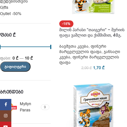
დედებისთვის
Gifts
Outlet -50%
-15%
მილინ პარასი ”თაიგერი” – შვრიის
ᲤᲐᲡᲘ ₾
ფაფა ვაშლით და ქიშმიშით, 40გ.
ბავშვთა კვება
,
ფინური
მარცვლეულის ფაფა
,
ჯანსაღი
კვება
,
ფინური მარცვლეულის
ფასი:
0 ₾
—
10 ₾
ფაფა
ᲒᲐᲤᲘᲚᲢᲕᲠᲐ
1,70
₾
2,00
₾
ᲑᲠᲔᲜᲓᲔᲑᲘ
Myllyn
Facebook
9
Paras
Instagram