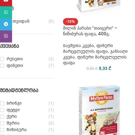
YouTube
ᲐᲡᲐᲙᲘ
WhatsApp
10 თვიდან
(6)
-15%
Telegram
მილინ პარასი ”თაიგერი” –
წიწიბურას ფაფა, 400გ.
Viber
ბავშვთა კვება
,
ფინური
ᲥᲕᲔᲧᲐᲜᲐ
მარცვლეულის ფაფა
,
ჯანსაღი
კვება
,
ფინური მარცვლეულის
რუსეთი
(2)
ფაფა
ფინეთი
(7)
8,33
₾
9,80
₾
ᲨᲔᲛᲐᲓᲒᲔᲜᲚᲝᲑᲐ
ბრინჯი
(1)
ფეტვი
(1)
ქერი
(1)
შვრია
(2)
წიწიბურა
(1)