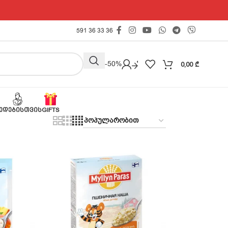
591 36 33 36
Outlet -50%
0,00
₾
ᲔᲓᲔᲑᲘᲡᲗᲕᲘᲡ
GIFTS