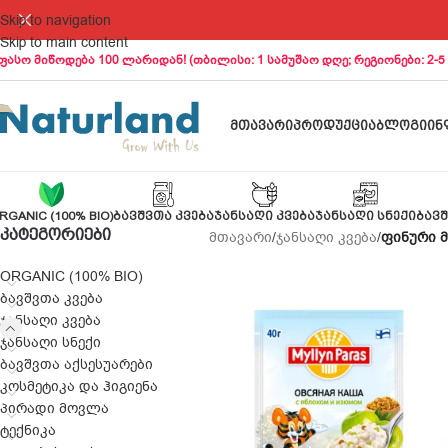
Skip to navigation
Skip to main content
ფასო მიწოდება 100 ლარიდან! (თბილისი: 1 სამუშაო დღე; რეგიონები: 2-5
ᲛᲗᲐᲕᲐᲠᲘ
ᲞᲠᲝᲓᲣᲥᲪᲘᲐ
ᲑᲚᲝᲒᲘ
ᲘᲜ
RGANIC (100% BIO)
ᲑᲐᲕᲨᲕᲗᲐ ᲙᲕᲔᲑᲐ
ᲯᲐᲜᲡᲐᲦᲘ ᲙᲕᲔᲑᲐ
ᲯᲐᲜᲡᲐᲦᲘ ᲡᲜᲔᲥᲘ
ᲑᲐᲕᲨ
ᲙᲐᲢᲔᲒᲝᲠᲘᲔᲑᲘ
მთავარი
/
ჯანსაღი კვება
/
ფინური 
ORGANIC (100% BIO)
ბავშვთა კვება
ჯანსაღი კვება
ჯანსაღი სნექი
ბავშვთა აქსესუარები
კოსმეტიკა და ჰიგიენა
პირადი მოვლა
ტექნიკა