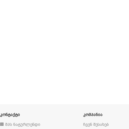
ᲙᲝᲜᲢᲐᲥᲢᲘ
ᲙᲝᲛᲞᲐᲜᲘᲐ
🏢 შპს ნატურლენდი
ჩვენ შესახებ