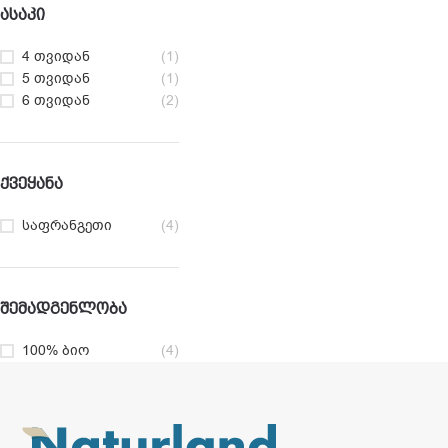
ᲐᲡᲐᲙᲘ
4 თვიდან
(1)
5 თვიდან
(1)
6 თვიდან
(2)
ᲥᲕᲔᲧᲐᲜᲐ
საფრანგეთი
(4)
ᲨᲔᲛᲐᲓᲒᲔᲜᲚᲝᲑᲐ
100% ბიო
(4)