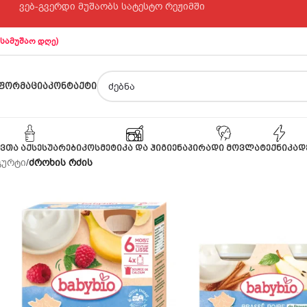
ვებ-გვერდი მუშაობს სატესტო რეჟიმში
 სამუშაო დღე)
ᲤᲝᲠᲛᲐᲪᲘᲐ
ᲙᲝᲜᲢᲐᲥᲢᲘ
ᲕᲗᲐ ᲐᲥᲡᲔᲡᲣᲐᲠᲔᲑᲘ
ᲙᲝᲡᲛᲔᲢᲘᲙᲐ ᲓᲐ ᲰᲘᲒᲘᲔᲜᲐ
ᲞᲘᲠᲐᲓᲘ ᲛᲝᲕᲚᲐ
ᲢᲔᲥᲜᲘᲙᲐ
Დ
გურტი
/
ძროხის რძის