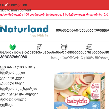
Skip to navigation
Skip to main content
ფასო მიწოდება 100 ლარიდან! (თბილისი: 1 სამუშაო დღე; რეგიონები: 2-5
ᲛᲗᲐᲕᲐᲠᲘ
ᲞᲠᲝᲓᲣᲥᲪᲘᲐ
ᲑᲚᲝᲒᲘ
ᲘᲜ
RGANIC (100% BIO)
ᲑᲐᲕᲨᲕᲗᲐ ᲙᲕᲔᲑᲐ
ᲯᲐᲜᲡᲐᲦᲘ ᲙᲕᲔᲑᲐ
ᲯᲐᲜᲡᲐᲦᲘ ᲡᲜᲔᲥᲘ
ᲑᲐᲕᲨ
ᲙᲐᲢᲔᲒᲝᲠᲘᲔᲑᲘ
მთავარი
/
ORGANIC (100% BIO)
/
იო
ORGANIC (100% BIO)
ბავშვთა კვება
ჯანსაღი კვება
ჯანსაღი სნექი
ბავშვთა აქსესუარები
კოსმეტიკა და ჰიგიენა
პირადი მოვლა
ტექნიკა