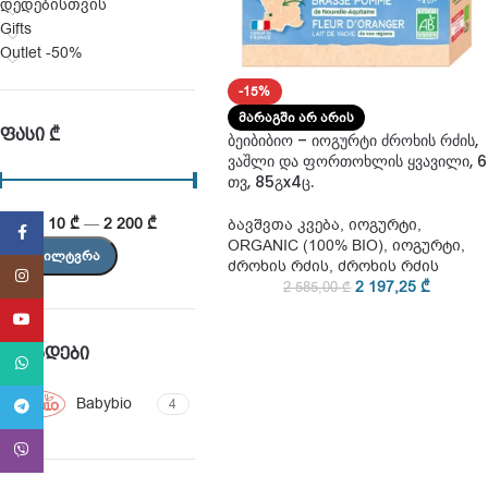
დედებისთვის
Gifts
Outlet -50%
-15%
ᲛᲐᲠᲐᲒᲨᲘ ᲐᲠ ᲐᲠᲘᲡ
ᲤᲐᲡᲘ ₾
ბეიბიბიო – იოგურტი ძროხის რძის,
ვაშლი და ფორთოხლის ყვავილი, 6
თვ, 85გx4ც.
ფასი:
10 ₾
—
2 200 ₾
ბავშვთა კვება
,
იოგურტი
,
Facebook
ORGANIC (100% BIO)
,
იოგურტი
,
ᲒᲐᲤᲘᲚᲢᲕᲠᲐ
ძროხის რძის
,
ძროხის რძის
Instagram
2 197,25
₾
2 585,00
₾
YouTube
ᲑᲠᲔᲜᲓᲔᲑᲘ
WhatsApp
Babybio
4
Telegram
Viber