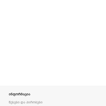
ᲘᲜᲤᲝᲠᲛᲐᲪᲘᲐ
წესები და პირობები