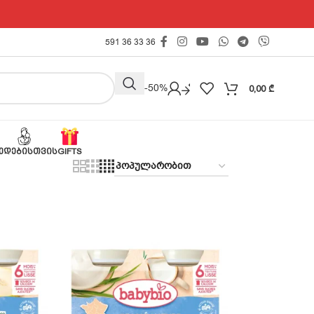
591 36 33 36
Outlet -50%
0,00
₾
ᲔᲓᲔᲑᲘᲡᲗᲕᲘᲡ
GIFTS