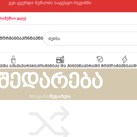
ვებ-გვერდი მუშაობს სატესტო რეჟიმში
 სამუშაო დღე)
ᲤᲝᲠᲛᲐᲪᲘᲐ
ᲙᲝᲜᲢᲐᲥᲢᲘ
ᲕᲗᲐ ᲐᲥᲡᲔᲡᲣᲐᲠᲔᲑᲘ
ᲙᲝᲡᲛᲔᲢᲘᲙᲐ ᲓᲐ ᲰᲘᲒᲘᲔᲜᲐ
ᲞᲘᲠᲐᲓᲘ ᲛᲝᲕᲚᲐ
ᲢᲔᲥᲜᲘᲙᲐ
Დ
შედარება
მთავარი
/
შედარება