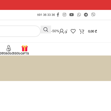
591 36 33 36
Outlet -50%
0,00
₾
ᲔᲓᲔᲑᲘᲡᲗᲕᲘᲡ
GIFTS