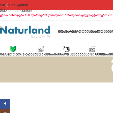
Skip to navigation
Skip to main content
ფასო მიწოდება 100 ლარიდან! (თბილისი: 1 სამუშაო დღე; რეგიონები: 2-5
ᲛᲗᲐᲕᲐᲠᲘ
ᲞᲠᲝᲓᲣᲥᲪᲘᲐ
ᲑᲚᲝᲒᲘ
ᲘᲜ
RGANIC (100% BIO)
ᲑᲐᲕᲨᲕᲗᲐ ᲙᲕᲔᲑᲐ
ᲯᲐᲜᲡᲐᲦᲘ ᲙᲕᲔᲑᲐ
ᲯᲐᲜᲡᲐᲦᲘ ᲡᲜᲔᲥᲘ
ᲑᲐᲕᲨ
Facebook