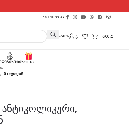
591 36 33 36
Outlet -50%
0,00
₾
ᲔᲓᲔᲑᲘᲡᲗᲕᲘᲡ
GIFTS
ი
/
, 0 თვიდან
 ანტიკოლიკური,
ნ