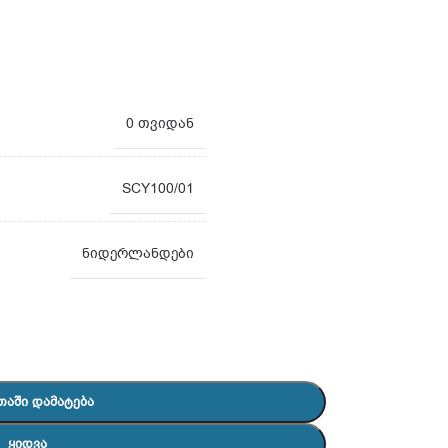
0 თვიდან
SCY100/01
ნიდერლანდები
ᲗᲐᲨᲘ ᲓᲐᲛᲐᲢᲔᲑᲐ
ᲧᲘᲓᲕᲐ