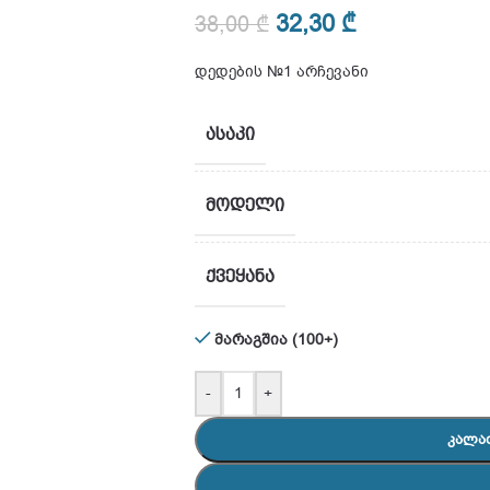
32,30
₾
38,00
₾
დედების №1 არჩევანი
ᲐᲡᲐᲙᲘ
ᲛᲝᲓᲔᲚᲘ
ᲥᲕᲔᲧᲐᲜᲐ
მარაგშია (100+)
-
+
ᲙᲐᲚᲐ