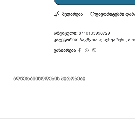
შედარება
ფავორიტებში დამ
არტიკული:
8710103996729
კატეგორია:
ბავშვთა აქსესუარები
,
ბო
გაზიარება
ᲐᲦᲬᲔᲠᲐ
ᲛᲘᲬᲝᲓᲔᲑᲘᲡ ᲞᲘᲠᲝᲑᲔᲑᲘ