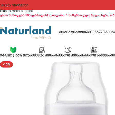
Skip to navigation
Skip to main content
ფასო მიწოდება 100 ლარიდან! (თბილისი: 1 სამუშაო დღე; რეგიონები: 2-5
ᲛᲗᲐᲕᲐᲠᲘ
ᲞᲠᲝᲓᲣᲥᲪᲘᲐ
ᲑᲚᲝᲒᲘ
ᲘᲜ
RGANIC (100% BIO)
ᲑᲐᲕᲨᲕᲗᲐ ᲙᲕᲔᲑᲐ
ᲯᲐᲜᲡᲐᲦᲘ ᲙᲕᲔᲑᲐ
ᲯᲐᲜᲡᲐᲦᲘ ᲡᲜᲔᲥᲘ
ᲑᲐᲕᲨ
-15%