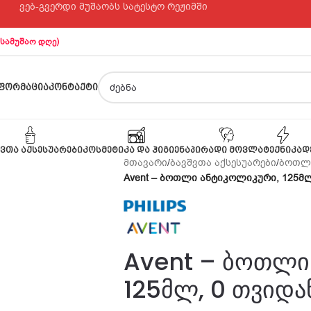
ვებ-გვერდი მუშაობს სატესტო რეჟიმში
 სამუშაო დღე)
ᲤᲝᲠᲛᲐᲪᲘᲐ
ᲙᲝᲜᲢᲐᲥᲢᲘ
ᲕᲗᲐ ᲐᲥᲡᲔᲡᲣᲐᲠᲔᲑᲘ
ᲙᲝᲡᲛᲔᲢᲘᲙᲐ ᲓᲐ ᲰᲘᲒᲘᲔᲜᲐ
ᲞᲘᲠᲐᲓᲘ ᲛᲝᲕᲚᲐ
ᲢᲔᲥᲜᲘᲙᲐ
Დ
მთავარი
/
ბავშვთა აქსესუარები
/
ბოთლ
Avent – ბოთლი ანტიკოლიკური, 125მლ
Avent – ბოთლი
125მლ, 0 თვიდა