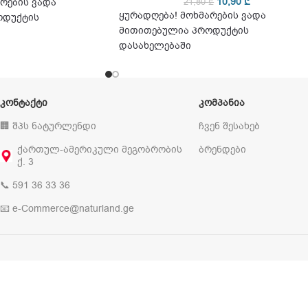
10,90
₾
რების ვადა
21,80
₾
ყურადღება! მოხმარების ვადა
ოდუქტის
მითითებულია პროდუქტის
დასახელებაში
ᲙᲝᲜᲢᲐᲥᲢᲘ
ᲙᲝᲛᲞᲐᲜᲘᲐ
🏢 შპს ნატურლენდი
ჩვენ შესახებ
ქართულ-ამერიკული მეგობრობის
ბრენდები
ქ. 3
📞 591 36 33 36
📧 e-Commerce@naturland.ge