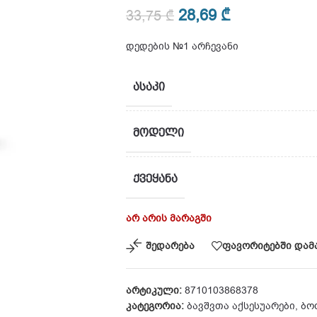
28,69
₾
33,75
₾
დედების №1 არჩევანი
ᲐᲡᲐᲙᲘ
ᲛᲝᲓᲔᲚᲘ
ᲥᲕᲔᲧᲐᲜᲐ
არ არის მარაგში
შედარება
ფავორიტებში დამ
არტიკული:
8710103868378
კატეგორია:
ბავშვთა აქსესუარები
,
ბო