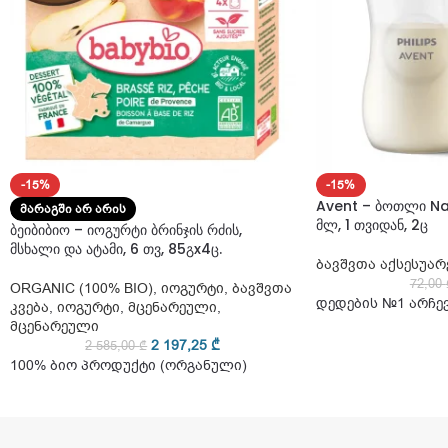
-15%
-15%
Avent – ბოთლი Na
ᲛᲐᲠᲐᲒᲨᲘ ᲐᲠ ᲐᲠᲘᲡ
მლ, 1 თვიდან, 2ც
ბეიბიბიო – იოგურტი ბრინჯის რძის,
მსხალი და ატამი, 6 თვ, 85გx4ც.
ბავშვთა აქსესუარ
72,00
ORGANIC (100% BIO)
,
იოგურტი
,
ბავშვთა
დედების №1 არჩე
კვება
,
იოგურტი
,
მცენარეული
,
მცენარეული
2 197,25
₾
2 585,00
₾
100% ბიო პროდუქტი (ორგანული)