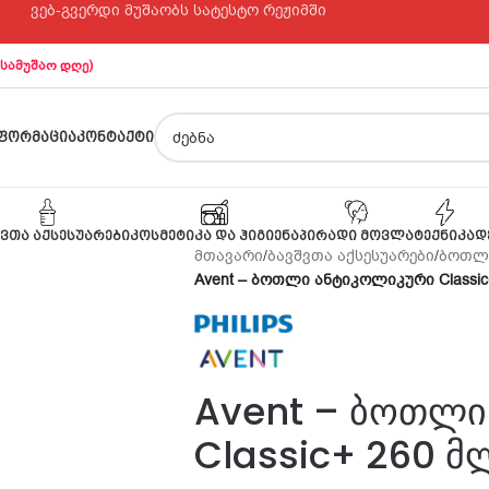
ვებ-გვერდი მუშაობს სატესტო რეჟიმში
 სამუშაო დღე)
ᲤᲝᲠᲛᲐᲪᲘᲐ
ᲙᲝᲜᲢᲐᲥᲢᲘ
ᲕᲗᲐ ᲐᲥᲡᲔᲡᲣᲐᲠᲔᲑᲘ
ᲙᲝᲡᲛᲔᲢᲘᲙᲐ ᲓᲐ ᲰᲘᲒᲘᲔᲜᲐ
ᲞᲘᲠᲐᲓᲘ ᲛᲝᲕᲚᲐ
ᲢᲔᲥᲜᲘᲙᲐ
Დ
მთავარი
/
ბავშვთა აქსესუარები
/
ბოთლ
Avent – ბოთლი ანტიკოლიკური Classic
Avent – ბოთლი
Classic+ 260 მლ