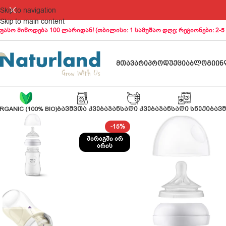
Skip to navigation
Skip to main content
ფასო მიწოდება 100 ლარიდან! (თბილისი: 1 სამუშაო დღე; რეგიონები: 2-5
ᲛᲗᲐᲕᲐᲠᲘ
ᲞᲠᲝᲓᲣᲥᲪᲘᲐ
ᲑᲚᲝᲒᲘ
ᲘᲜ
RGANIC (100% BIO)
ᲑᲐᲕᲨᲕᲗᲐ ᲙᲕᲔᲑᲐ
ᲯᲐᲜᲡᲐᲦᲘ ᲙᲕᲔᲑᲐ
ᲯᲐᲜᲡᲐᲦᲘ ᲡᲜᲔᲥᲘ
ᲑᲐᲕᲨ
-15%
ᲛᲐᲠᲐᲒᲨᲘ ᲐᲠ
ᲐᲠᲘᲡ