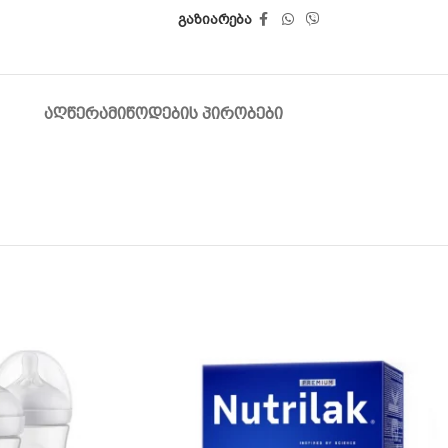
გაზიარება
ᲐᲦᲬᲔᲠᲐ
ᲛᲘᲬᲝᲓᲔᲑᲘᲡ ᲞᲘᲠᲝᲑᲔᲑᲘ