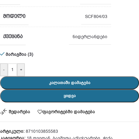
ᲛᲝᲓᲔᲚᲘ
SCF804/03
ᲥᲕᲔᲧᲐᲜᲐ
ნიდერლანდები
მარაგშია (3)
-
+
ᲙᲐᲚᲐᲗᲐᲨᲘ ᲓᲐᲛᲐᲢᲔᲑᲐ
ᲧᲘᲓᲕᲐ
შედარება
ფავორიტებში დამატება
არტიკული:
8710103855583
კატეგორია:
18 თვიდან
,
ბავშვთა აქსესუარები
,
ჭიქა