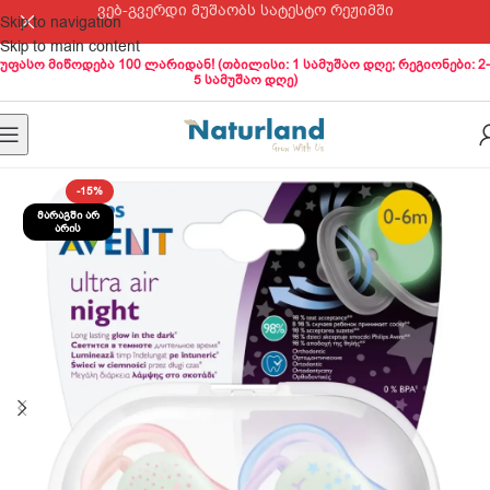
ვებ-გვერდი მუშაობს სატესტო რეჟიმში
Skip to navigation
Skip to main content
უფასო მიწოდება 100 ლარიდან! (თბილისი: 1 სამუშაო დღე; რეგიონები: 2-
5 სამუშაო დღე)
-15%
ᲛᲐᲠᲐᲒᲨᲘ ᲐᲠ
ᲐᲠᲘᲡ