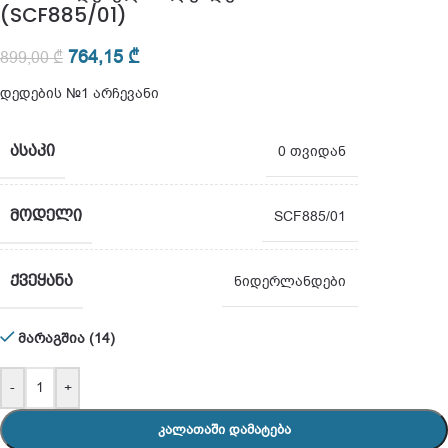
(SCF885/01)
764,15
₾
899,00
₾
დედების №1 არჩევანი
ᲐᲡᲐᲙᲘ
0 თვიდან
ᲛᲝᲓᲔᲚᲘ
SCF885/01
ᲥᲕᲔᲧᲐᲜᲐ
ნიდერლანდები
მარაგშია (14)
-
+
ᲙᲐᲚᲐᲗᲐᲨᲘ ᲓᲐᲛᲐᲢᲔᲑᲐ