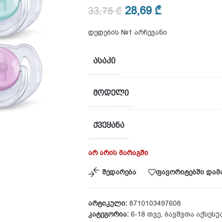
28,69
₾
33,75
₾
დედების №1 არჩევანი
ᲐᲡᲐᲙᲘ
ᲛᲝᲓᲔᲚᲘ
ᲥᲕᲔᲧᲐᲜᲐ
არ არის მარაგში
შედარება
ფავორიტებში დამ
არტიკული:
8710103497608
კატეგორია:
6-18 თვე
,
ბავშვთა აქსესუ