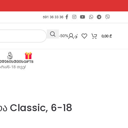
591 36 33 36
Outlet -50%
0,00
₾
ᲔᲓᲔᲑᲘᲡᲗᲕᲘᲡ
GIFTS
არა
/
6-18 თვე
/
ა Classic, 6-18