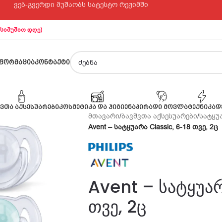
ვებ-გვერდი მუშაობს სატესტო რეჟიმში
 სამუშაო დღე)
ᲤᲝᲠᲛᲐᲪᲘᲐ
ᲙᲝᲜᲢᲐᲥᲢᲘ
ᲕᲗᲐ ᲐᲥᲡᲔᲡᲣᲐᲠᲔᲑᲘ
ᲙᲝᲡᲛᲔᲢᲘᲙᲐ ᲓᲐ ᲰᲘᲒᲘᲔᲜᲐ
ᲞᲘᲠᲐᲓᲘ ᲛᲝᲕᲚᲐ
ᲢᲔᲥᲜᲘᲙᲐ
Დ
მთავარი
/
ბავშვთა აქსესუარები
/
სატყუ
Avent – სატყუარა Classic, 6-18 თვე, 2ც
Avent – სატყუარ
თვე, 2ც