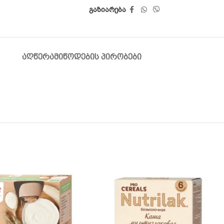
გაზიარება
ᲐᲦᲬᲔᲠᲐ
ᲛᲘᲬᲝᲓᲔᲑᲘᲡ ᲞᲘᲠᲝᲑᲔᲑᲘ