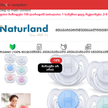
Skip to navigation
Skip to main content
ფასო მიწოდება 100 ლარიდან! (თბილისი: 1 სამუშაო დღე; რეგიონები: 2-5
ᲛᲗᲐᲕᲐᲠᲘ
ᲞᲠᲝᲓᲣᲥᲪᲘᲐ
ᲑᲚᲝᲒᲘ
ᲘᲜ
RGANIC (100% BIO)
ᲑᲐᲕᲨᲕᲗᲐ ᲙᲕᲔᲑᲐ
ᲯᲐᲜᲡᲐᲦᲘ ᲙᲕᲔᲑᲐ
ᲯᲐᲜᲡᲐᲦᲘ ᲡᲜᲔᲥᲘ
ᲑᲐᲕᲨ
-15%
ᲛᲐᲠᲐᲒᲨᲘ ᲐᲠ
ᲐᲠᲘᲡ