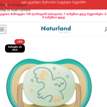
ვებ-გვერდი მუშაობს სატესტო რეჟიმში
Skip to navigation
Skip to main content
უფასო მიწოდება 100 ლარიდან! (თბილისი: 1 სამუშაო დღე; რეგიონები: 2-
5 სამუშაო დღე)
-15%
ᲛᲐᲠᲐᲒᲨᲘ ᲐᲠ
ᲐᲠᲘᲡ