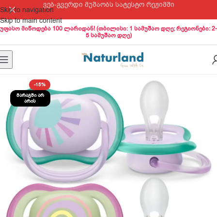
ვებ-გვერდი მუშაობს სატესტო რეჟიმში
Skip to navigation
Skip to main content
უფასო მიწოდება 100 ლარიდან! (თბილისი: 1 სამუშაო დღე; რეგიონები: 2-
5 სამუშაო დღე)
-15%
ᲛᲐᲠᲐᲒᲨᲘ ᲐᲠ
ᲐᲠᲘᲡ