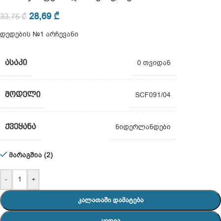
28,69
₾
33,75
₾
დედების №1 არჩევანი
ᲐᲡᲐᲙᲘ
0 თვიდან
ᲛᲝᲓᲔᲚᲘ
SCF091/04
ᲥᲕᲔᲧᲐᲜᲐ
ნიდერლანდები
მარაგშია (2)
-
+
ᲙᲐᲚᲐᲗᲐᲨᲘ ᲓᲐᲛᲐᲢᲔᲑᲐ
ᲧᲘᲓᲕᲐ