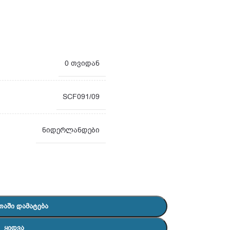
0 თვიდან
SCF091/09
ნიდერლანდები
ᲗᲐᲨᲘ ᲓᲐᲛᲐᲢᲔᲑᲐ
ᲧᲘᲓᲕᲐ