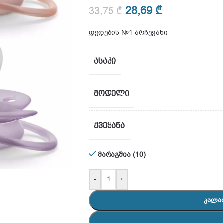
28,69
₾
33,75
₾
დედების №1 არჩევანი
ᲐᲡᲐᲙᲘ
ᲛᲝᲓᲔᲚᲘ
ᲥᲕᲔᲧᲐᲜᲐ
მარაგშია (10)
-
+
ᲙᲐᲚᲐ