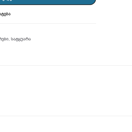
ატება
რები
,
სატყუარა