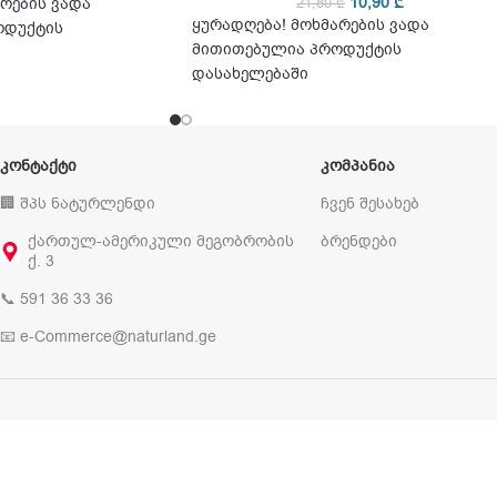
10,90
₾
რების ვადა
21,80
₾
ყურადღება! მოხმარების ვადა
ოდუქტის
მითითებულია პროდუქტის
დასახელებაში
ᲙᲝᲜᲢᲐᲥᲢᲘ
ᲙᲝᲛᲞᲐᲜᲘᲐ
🏢 შპს ნატურლენდი
ჩვენ შესახებ
ქართულ-ამერიკული მეგობრობის
ბრენდები
ქ. 3
📞 591 36 33 36
📧 e-Commerce@naturland.ge