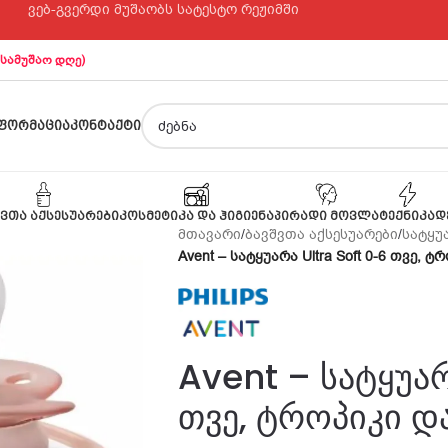
ვებ-გვერდი მუშაობს სატესტო რეჟიმში
 სამუშაო დღე)
ᲤᲝᲠᲛᲐᲪᲘᲐ
ᲙᲝᲜᲢᲐᲥᲢᲘ
ᲕᲗᲐ ᲐᲥᲡᲔᲡᲣᲐᲠᲔᲑᲘ
ᲙᲝᲡᲛᲔᲢᲘᲙᲐ ᲓᲐ ᲰᲘᲒᲘᲔᲜᲐ
ᲞᲘᲠᲐᲓᲘ ᲛᲝᲕᲚᲐ
ᲢᲔᲥᲜᲘᲙᲐ
Დ
მთავარი
/
ბავშვთა აქსესუარები
/
სატყუ
Avent – სატყუარა Ultra Soft 0-6 თვე,
Avent – სატყუარ
თვე, ტროპიკი დ