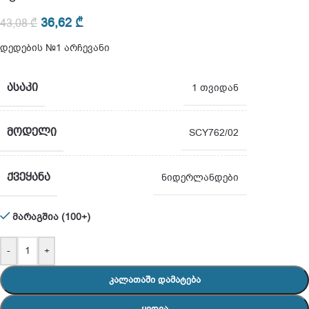
36,62
₾
43,08
₾
დედების №1 არჩევანი
ᲐᲡᲐᲙᲘ
1 თვიდან
ᲛᲝᲓᲔᲚᲘ
SCY762/02
ᲥᲕᲔᲧᲐᲜᲐ
ნიდერლანდები
მარაგშია (100+)
-
+
ᲙᲐᲚᲐᲗᲐᲨᲘ ᲓᲐᲛᲐᲢᲔᲑᲐ
ᲧᲘᲓᲕᲐ