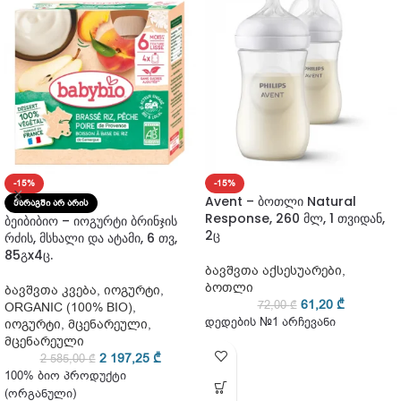
-15%
-15%
Avent – ბოთლი Natural
ᲛᲐᲠᲐᲒᲨᲘ ᲐᲠ ᲐᲠᲘᲡ
Response, 260 მლ, 1 თვიდან,
ბეიბიბიო – იოგურტი ბრინჯის
2ც
რძის, მსხალი და ატამი, 6 თვ,
85გx4ც.
ბავშვთა აქსესუარები
,
ბოთლი
ბავშვთა კვება
,
იოგურტი
,
61,20
₾
72,00
₾
ORGANIC (100% BIO)
,
დედების №1 არჩევანი
იოგურტი
,
მცენარეული
,
მცენარეული
2 197,25
₾
2 585,00
₾
100% ბიო პროდუქტი
(ორგანული)