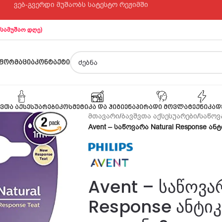
ვებ-გვერდი მუშაობს სატესტო რეჟიმში
 სამუშაო დღე)
ᲤᲝᲠᲛᲐᲪᲘᲐ
ᲙᲝᲜᲢᲐᲥᲢᲘ
ᲕᲗᲐ ᲐᲥᲡᲔᲡᲣᲐᲠᲔᲑᲘ
ᲙᲝᲡᲛᲔᲢᲘᲙᲐ ᲓᲐ ᲰᲘᲒᲘᲔᲜᲐ
ᲞᲘᲠᲐᲓᲘ ᲛᲝᲕᲚᲐ
ᲢᲔᲥᲜᲘᲙᲐ
Დ
მთავარი
/
ბავშვთა აქსესუარები
/
საწოვ
Avent – საწოვარა Natural Response ა
Avent – საწოვა
Response ანტიკ