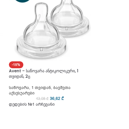
-15%
-15%
Avent – საწოვარა ანტიკოლიკური, 1
ᲛᲐᲠᲐᲒᲨᲘ ᲐᲠ ᲐᲠᲘ
თვიდან, 2ც
Avent – საწოვა
ნელი ნაკადით, 1
საწოვარა
,
1 თვიდან
,
ბავშვთა
აქსესუარები
საწოვარა
,
1 თვ
36,62
₾
43,08
₾
აქსესუარები
დედების №1 არჩევანი
27
დედების №1 არ