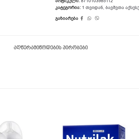
არტიკული:
8710103985112
კატეგორია:
1 თვიდან
,
ბავშვთა აქსეს
გაზიარება
ᲐᲦᲬᲔᲠᲐ
ᲛᲘᲬᲝᲓᲔᲑᲘᲡ ᲞᲘᲠᲝᲑᲔᲑᲘ