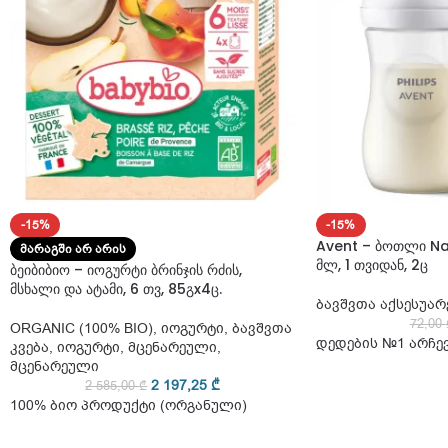
-15%
-15%
Avent – ბოთლი Na
ᲛᲐᲠᲐᲒᲨᲘ ᲐᲠ ᲐᲠᲘᲡ
მლ, 1 თვიდან, 2ც
ბეიბიბიო – იოგურტი ბრინჯის რძის,
მსხალი და ატამი, 6 თვ, 85გx4ც.
ბავშვთა აქსესუარ
72,00
ORGANIC (100% BIO)
,
იოგურტი
,
ბავშვთა
დედების №1 არჩე
კვება
,
იოგურტი
,
მცენარეული
,
მცენარეული
2 197,25
₾
2 585,00
₾
100% ბიო პროდუქტი (ორგანული)