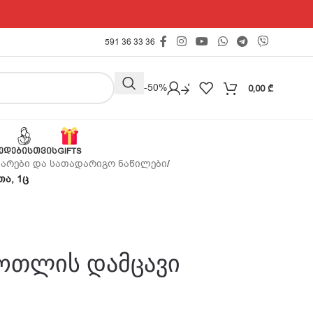
591 36 33 36
Outlet -50%
0,00
₾
ᲔᲓᲔᲑᲘᲡᲗᲕᲘᲡ
GIFTS
უარები და სათადარიგო ნაწილები
/
თა, 1ც
ბოთლის დამცავი