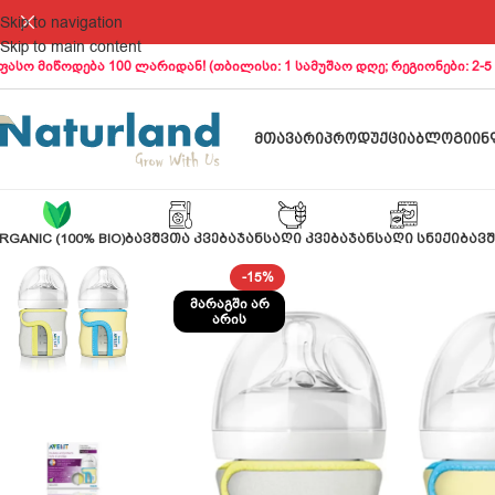
Skip to navigation
Skip to main content
ფასო მიწოდება 100 ლარიდან! (თბილისი: 1 სამუშაო დღე; რეგიონები: 2-5
ᲛᲗᲐᲕᲐᲠᲘ
ᲞᲠᲝᲓᲣᲥᲪᲘᲐ
ᲑᲚᲝᲒᲘ
ᲘᲜ
RGANIC (100% BIO)
ᲑᲐᲕᲨᲕᲗᲐ ᲙᲕᲔᲑᲐ
ᲯᲐᲜᲡᲐᲦᲘ ᲙᲕᲔᲑᲐ
ᲯᲐᲜᲡᲐᲦᲘ ᲡᲜᲔᲥᲘ
ᲑᲐᲕᲨ
-15%
ᲛᲐᲠᲐᲒᲨᲘ ᲐᲠ
ᲐᲠᲘᲡ