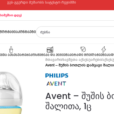
ვებ-გვერდი მუშაობს სატესტო რეჟიმში
 სამუშაო დღე)
ᲤᲝᲠᲛᲐᲪᲘᲐ
ᲙᲝᲜᲢᲐᲥᲢᲘ
ᲕᲗᲐ ᲐᲥᲡᲔᲡᲣᲐᲠᲔᲑᲘ
ᲙᲝᲡᲛᲔᲢᲘᲙᲐ ᲓᲐ ᲰᲘᲒᲘᲔᲜᲐ
ᲞᲘᲠᲐᲓᲘ ᲛᲝᲕᲚᲐ
ᲢᲔᲥᲜᲘᲙᲐ
Დ
მთავარი
/
ბავშვთა აქსესუარები
/
აქსეს
Avent – შუშის ბოთლის დამცავი შალი
Avent – შუშის 
შალითა, 1ც