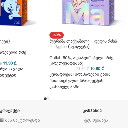
-50%
ლეტი)
ნუტრიმა ლაქტამილი – დედის რძის
მომყვანი (აუთლეტი)
ირებული რძე
Outlet -50%
,
ადაპტირებული რძე
11,90
₾
(მოკლევადიანი)
₾
10,90
₾
რების ვადა
21,80
₾
ყურადღება! მოხმარების ვადა
ოდუქტის
მითითებულია პროდუქტის
დასახელებაში
ᲙᲝᲜᲢᲐᲥᲢᲘ
ᲙᲝᲛᲞᲐᲜᲘᲐ
🏢 შპს ნატურლენდი
ჩვენ შესახებ