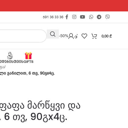
591 36 33 36
Outlet -50%
0,00
₾
ᲔᲓᲔᲑᲘᲡᲗᲕᲘᲡ
GIFTS
ფა
/
ლი ვანილით, 6 თვ, 90გx4ც.
ფაფა მარწყვი და
 6 თვ, 90გx4ც.