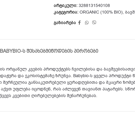
არტიკული:
3288131540108
კატეგორია:
ORGANIC (100% BIO)
,
ბავშ
გაზიარება
BABYBIO-Ს ᲨᲔᲡᲐᲮᲔᲑ
ᲛᲘᲬᲝᲓᲔᲑᲘᲡ ᲞᲘᲠᲝᲑᲔᲑᲘ
ნის ორგანულ კვების პროდუქტებს ჩვილებისა და ბავშვებისათვი
დაჭერა და ეკოსისტემაზე ზრუნვა. Babybio-ს ყველა პროდუქტ
 შერჩეულია განსაკუთრებული ყურადღებითა და მკაცრი ზომებ
ქვთ უფლება იცოდნენ, რას აძლევენ თავიანთ პატარებს. სწორე
ქცევს კვებითი ღირებულებების შენარჩუნებას.