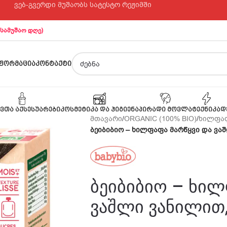
ვებ-გვერდი მუშაობს სატესტო რეჟიმში
 სამუშაო დღე)
ᲤᲝᲠᲛᲐᲪᲘᲐ
ᲙᲝᲜᲢᲐᲥᲢᲘ
ᲕᲗᲐ ᲐᲥᲡᲔᲡᲣᲐᲠᲔᲑᲘ
ᲙᲝᲡᲛᲔᲢᲘᲙᲐ ᲓᲐ ᲰᲘᲒᲘᲔᲜᲐ
ᲞᲘᲠᲐᲓᲘ ᲛᲝᲕᲚᲐ
ᲢᲔᲥᲜᲘᲙᲐ
Დ
მთავარი
/
ORGANIC (100% BIO)
/
ხილფა
ბეიბიბიო – ხილფაფა მარწყვი და ვაშ
ბეიბიბიო – ხილ
ვაშლი ვანილით,