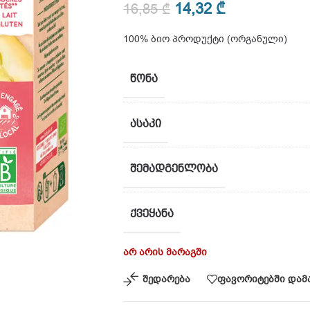
14,32
₾
16,85
₾
100% ბიო პროდუქტი (ორგანული)
ᲬᲝᲜᲐ
ᲐᲡᲐᲙᲘ
ᲨᲔᲛᲐᲓᲒᲔᲜᲚᲝᲑᲐ
ᲥᲕᲔᲧᲐᲜᲐ
არ არის მარაგში
შედარება
ფავორიტებში დამ