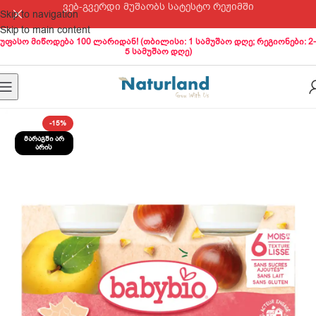
ვებ-გვერდი მუშაობს სატესტო რეჟიმში
Skip to navigation
Skip to main content
უფასო მიწოდება 100 ლარიდან! (თბილისი: 1 სამუშაო დღე; რეგიონები: 2-
5 სამუშაო დღე)
-15%
ᲛᲐᲠᲐᲒᲨᲘ ᲐᲠ
ᲐᲠᲘᲡ