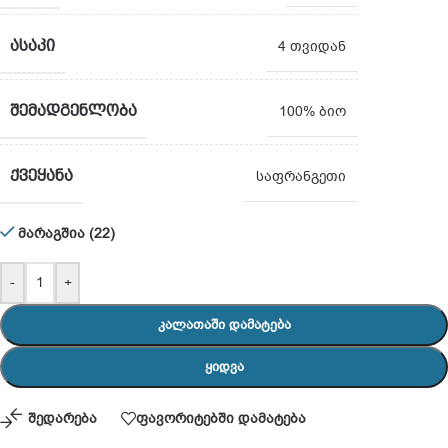
ᲐᲡᲐᲙᲘ
4 თვიდან
ᲨᲔᲛᲐᲓᲒᲔᲜᲚᲝᲑᲐ
100% ბიო
ᲥᲕᲔᲧᲐᲜᲐ
საფრანგეთი
მარაგშია (22)
-
+
ᲙᲐᲚᲐᲗᲐᲨᲘ ᲓᲐᲛᲐᲢᲔᲑᲐ
ᲧᲘᲓᲕᲐ
შედარება
ფავორიტებში დამატება