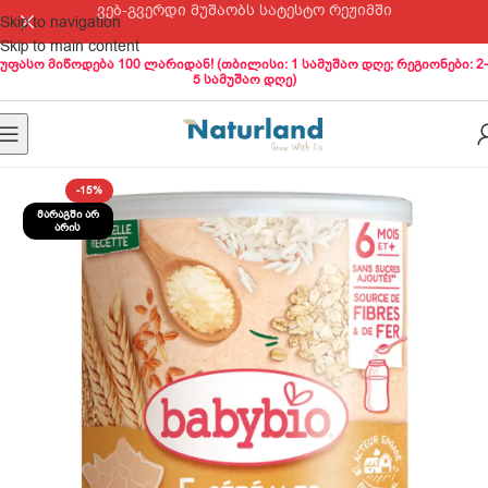
ვებ-გვერდი მუშაობს სატესტო რეჟიმში
Skip to navigation
Skip to main content
უფასო მიწოდება 100 ლარიდან! (თბილისი: 1 სამუშაო დღე; რეგიონები: 2-
5 სამუშაო დღე)
-15%
ᲛᲐᲠᲐᲒᲨᲘ ᲐᲠ
ᲐᲠᲘᲡ