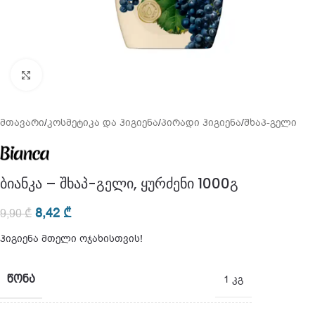
გადიდება
მთავარი
/
კოსმეტიკა და ჰიგიენა
/
პირადი ჰიგიენა
/
შხაპ-გელი
ბიანკა – შხაპ-გელი, ყურძენი 1000გ
8,42
₾
9,90
₾
ჰიგიენა მთელი ოჯახისთვის!
ᲬᲝᲜᲐ
1 კგ