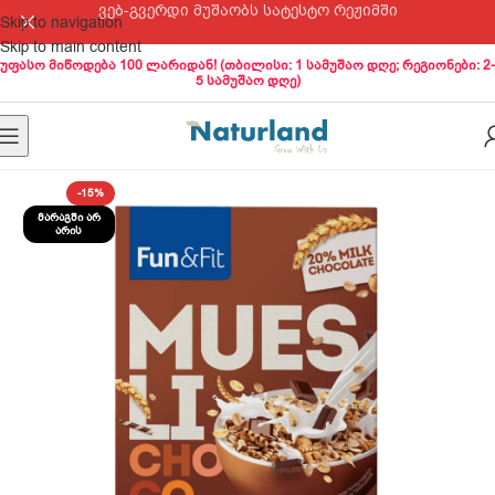
ვებ-გვერდი მუშაობს სატესტო რეჟიმში
Skip to navigation
Skip to main content
უფასო მიწოდება 100 ლარიდან! (თბილისი: 1 სამუშაო დღე; რეგიონები: 2-
5 სამუშაო დღე)
-15%
ᲛᲐᲠᲐᲒᲨᲘ ᲐᲠ
ᲐᲠᲘᲡ