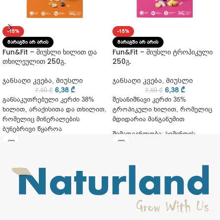
-15%
-15%
ᲛᲐᲠᲐᲒᲨᲘ ᲐᲠ ᲐᲠᲘᲡ
ᲛᲐᲠᲐᲒᲨᲘ ᲐᲠ ᲐᲠᲘᲡ
Fun&Fit – მიუსლი ხილით და
Fun&Fit – მიუსლი ტროპიკული
თხილეულით 250გ.
250გ.
ჯანსაღი კვება
,
მიუსლი
ჯანსაღი კვება
,
მიუსლი
6,38
₾
6,38
₾
7,50
₾
7,50
₾
განსაკუთრებული კერძი 38%
შესანიშნავი კერძი 35%
ხილით, არაქისითა და თხილით,
ტროპიკული ხილით, რომელიც
რომელიც მინერალების
მდიდარია მანგანუმით
ბუნებრივი წყაროა
შემადგენლობა: სიმინდის
შემადგენლობა: მარცვლეულის
ფქვილი 89%, შაქარი, ქერის
ფანტელი 28%, ქერის ფანტელი
ალაოს ექსტრაქტი, მარილი
23,05%, ქიშმიში 18%, არაქისი
15%, სოიოს ფანტელი 4,9%,
ქერი 4%, გარგარი 3%, ბრინჯის
ფანტელი 2%, კაკაოს ფხვნილი
4%, ბანანი 1%, ვაშლი 0,5%,
თხილი 0,5%