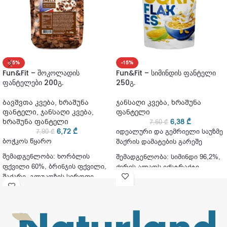
-15%
-15%
Fun&Fit – შოკოლადის
Fun&Fit – სიმინდის ფანტელი
ფანტელები 200გ.
250გ.
ბავშვთა კვება
,
ხრაშუნა
ჯანსაღი კვება
,
ხრაშუნა
ფანტელი
,
ჯანსაღი კვება
,
ფანტელი
ხრაშუნა ფანტელი
6,38
₾
7,50
₾
6,72
₾
7,90
₾
იდეალური და გემრიელი საუზმე
ბოჭკოს წყარო
შაქრის დამატების გარეშე
შემადგენლობა: ხორბლის
შემადგენლობა: სიმინდი 96,2%,
ფქვილი 60%, ბრინჯის ფქვილი,
ქერის ალაოს ექსტრაქტი,
შაქარი, გლუკოზის სიროფი,
მარილი
კაკაოს ფხვნილი 3,6%,
შემცირებული ცხიმიანობის
კაკაოს ფხვნილი, შოკოლადი
2.5%