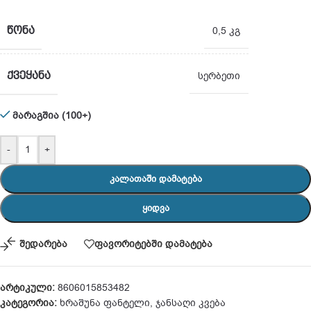
ᲬᲝᲜᲐ
0,5 კგ
ᲥᲕᲔᲧᲐᲜᲐ
სერბეთი
მარაგშია (100+)
-
+
ᲙᲐᲚᲐᲗᲐᲨᲘ ᲓᲐᲛᲐᲢᲔᲑᲐ
ᲧᲘᲓᲕᲐ
შედარება
ფავორიტებში დამატება
არტიკული:
8606015853482
კატეგორია:
ხრაშუნა ფანტელი
,
ჯანსაღი კვება