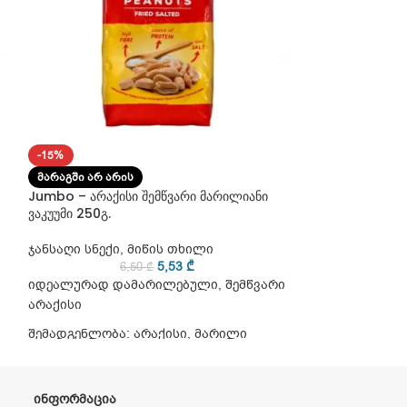
-15%
-15%
Jumbo – არაქის
ᲛᲐᲠᲐᲒᲨᲘ ᲐᲠ ᲐᲠᲘᲡ
80გ.
Jumbo – არაქისი შემწვარი მარილიანი
ვაკუუმი 250გ.
ჯანსაღი სნექი
,
2
ჯანსაღი სნექი
,
მიწის თხილი
იდეალურად შემ
5,53
₾
6,50
₾
დამარინებული 
იდეალურად დამარილებული, შემწვარი
ბუნებრივი წყა
არაქისი
შემადგენლობა:
შემადგენლობა: არაქისი, მარილი
მარილი
ᲘᲜᲤᲝᲠᲛᲐᲪᲘᲐ