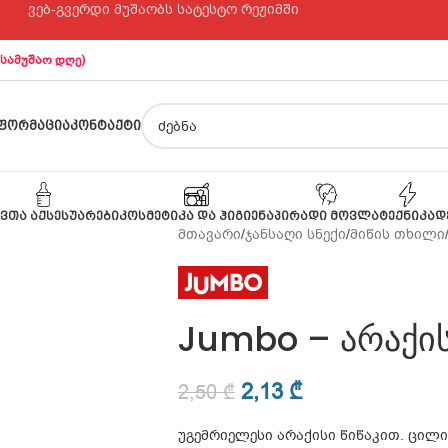
ვებ-გვერდი მუშაობს სატესტო რეჟიმში
 სამუშაო დღე)
ᲤᲝᲠᲛᲐᲪᲘᲐ
ᲙᲝᲜᲢᲐᲥᲢᲘ
ᲕᲗᲐ ᲐᲥᲡᲔᲡᲣᲐᲠᲔᲑᲘ
ᲙᲝᲡᲛᲔᲢᲘᲙᲐ ᲓᲐ ᲰᲘᲒᲘᲔᲜᲐ
ᲞᲘᲠᲐᲓᲘ ᲛᲝᲕᲚᲐ
ᲢᲔᲥᲜᲘᲙᲐ
Დ
მთავარი
/
ჯანსაღი სნექი
/
მიწის თხილი
Jumbo – არაქის
2,13
₾
2,50
₾
უგემრიელესი არაქისი წიწაკით. ცილი