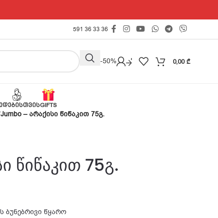
591 36 33 36
Outlet -50%
0,00
₾
ᲔᲓᲔᲑᲘᲡᲗᲕᲘᲡ
GIFTS
/
Jumbo – არაქისი წიწაკით 75გ.
ი წიწაკით 75გ.
ს ბუნებრივი წყარო