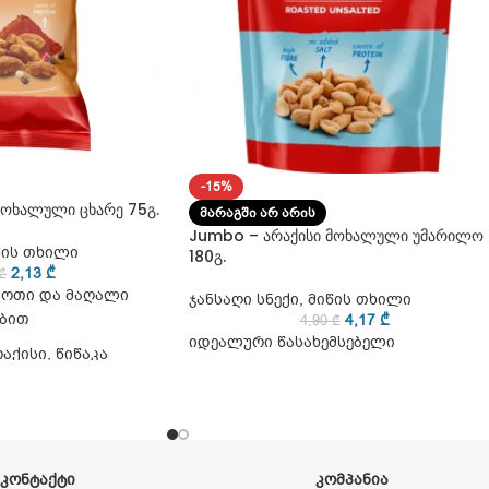
-15%
მოხალული ცხარე 75გ.
ᲛᲐᲠᲐᲒᲨᲘ ᲐᲠ ᲐᲠᲘᲡ
Jumbo – არაქისი მოხალული უმარილო
წის თხილი
180გ.
2,13
₾
₾
ემოთი და მაღალი
ჯანსაღი სნექი
,
მიწის თხილი
ბით
4,17
₾
4,90
₾
იდეალური წასახემსებელი
აქისი, წიწაკა
ᲙᲝᲜᲢᲐᲥᲢᲘ
ᲙᲝᲛᲞᲐᲜᲘᲐ