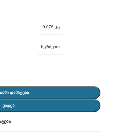
0,075 კგ
სერბეთი
ᲗᲐᲨᲘ ᲓᲐᲛᲐᲢᲔᲑᲐ
ᲧᲘᲓᲕᲐ
ატება