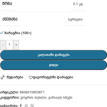
ᲬᲝᲜᲐ
0,1 კგ
ᲥᲕᲔᲧᲐᲜᲐ
სერბეთი
მარაგშია (100+)
-
+
ᲙᲐᲚᲐᲗᲐᲨᲘ ᲓᲐᲛᲐᲢᲔᲑᲐ
ᲧᲘᲓᲕᲐ
შედარება
ფავორიტებში დამატება
არტიკული:
8606015853871
კატეგორია:
გოგრის თესლი
,
ჯანსაღი სნექი
გაზიარება