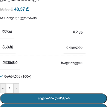
48,37
₾
56,90
₾
№1 ბრენდი ევროპაში
ᲬᲝᲜᲐ
0,2 კგ
ᲐᲡᲐᲙᲘ
0 თვიდან
ᲥᲕᲔᲧᲐᲜᲐ
საფრანგეთი
მარაგშია (100+)
-
+
ᲙᲐᲚᲐᲗᲐᲨᲘ ᲓᲐᲛᲐᲢᲔᲑᲐ