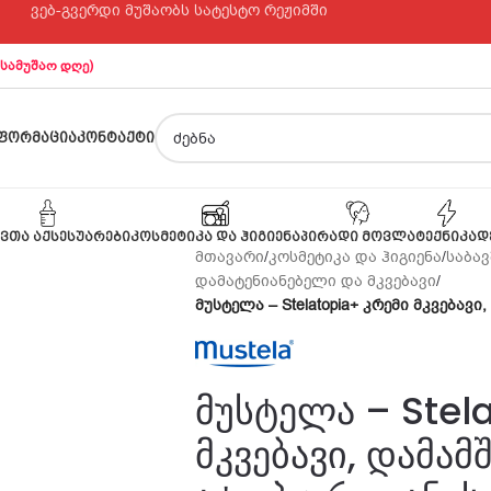
ვებ-გვერდი მუშაობს სატესტო რეჟიმში
 სამუშაო დღე)
ᲤᲝᲠᲛᲐᲪᲘᲐ
ᲙᲝᲜᲢᲐᲥᲢᲘ
ᲕᲗᲐ ᲐᲥᲡᲔᲡᲣᲐᲠᲔᲑᲘ
ᲙᲝᲡᲛᲔᲢᲘᲙᲐ ᲓᲐ ᲰᲘᲒᲘᲔᲜᲐ
ᲞᲘᲠᲐᲓᲘ ᲛᲝᲕᲚᲐ
ᲢᲔᲥᲜᲘᲙᲐ
Დ
მთავარი
/
კოსმეტიკა და ჰიგიენა
/
საბავ
დამატენიანებელი და მკვებავი
/
მუსტელა – Stelatopia+ კრემი მკვებავ
მუსტელა – Stel
მკვებავი, დამამ