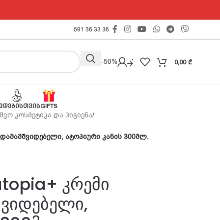
591 36 33 36
Outlet -50%
0,00
₾
ᲔᲓᲔᲑᲘᲡᲗᲕᲘᲡ
GIFTS
შვო კოსმეტიკა და ჰიგიენა
/
ი, დამამშვიდებელი, ატოპიური კანის 300მლ.
atopia+ კრემი
შვიდებელი,