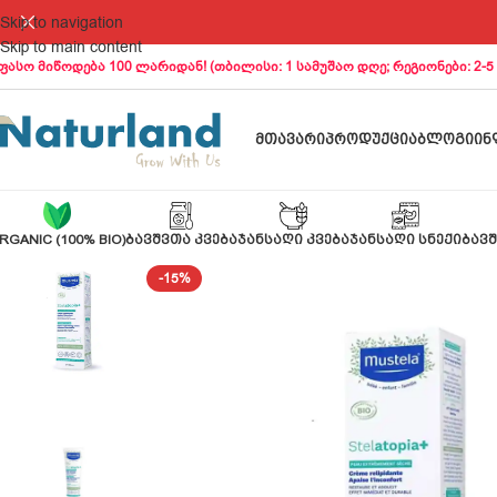
Skip to navigation
Skip to main content
ფასო მიწოდება 100 ლარიდან! (თბილისი: 1 სამუშაო დღე; რეგიონები: 2-5
ᲛᲗᲐᲕᲐᲠᲘ
ᲞᲠᲝᲓᲣᲥᲪᲘᲐ
ᲑᲚᲝᲒᲘ
ᲘᲜ
RGANIC (100% BIO)
ᲑᲐᲕᲨᲕᲗᲐ ᲙᲕᲔᲑᲐ
ᲯᲐᲜᲡᲐᲦᲘ ᲙᲕᲔᲑᲐ
ᲯᲐᲜᲡᲐᲦᲘ ᲡᲜᲔᲥᲘ
ᲑᲐᲕᲨ
-15%