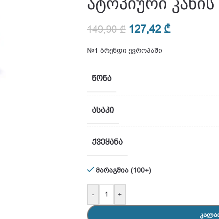
ატოპიური კანის
127,42
₾
149,90
₾
№1 ბრენდი ევროპაში
ᲬᲝᲜᲐ
ᲐᲡᲐᲙᲘ
ᲥᲕᲔᲧᲐᲜᲐ
მარაგშია (100+)
-
+
ᲙᲐᲚᲐ