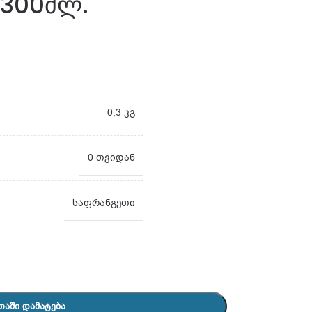
 300მლ.
0,3 კგ
0 თვიდან
საფრანგეთი
ᲗᲐᲨᲘ ᲓᲐᲛᲐᲢᲔᲑᲐ