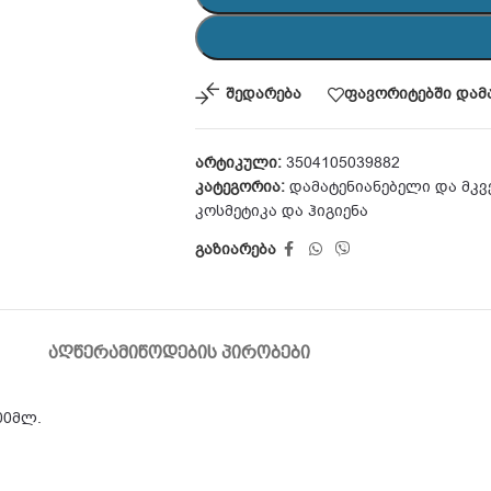
შედარება
ფავორიტებში დამ
არტიკული:
3504105039882
კატეგორია:
დამატენიანებელი და მკვ
კოსმეტიკა და ჰიგიენა
გაზიარება
ᲐᲦᲬᲔᲠᲐ
ᲛᲘᲬᲝᲓᲔᲑᲘᲡ ᲞᲘᲠᲝᲑᲔᲑᲘ
300მლ.