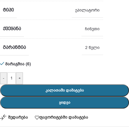
ᲢᲘᲞᲘ
ეპილატორი
ᲥᲕᲔᲧᲐᲜᲐ
ჩინეთი
ᲒᲐᲠᲐᲜᲢᲘᲐ
2 წელი
მარაგშია (6)
-
+
ᲙᲐᲚᲐᲗᲐᲨᲘ ᲓᲐᲛᲐᲢᲔᲑᲐ
ᲧᲘᲓᲕᲐ
შედარება
ფავორიტებში დამატება