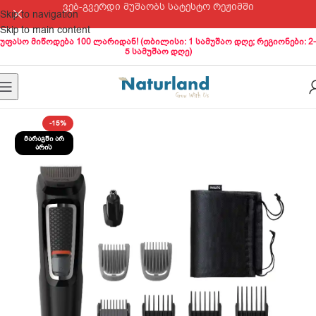
ვებ-გვერდი მუშაობს სატესტო რეჟიმში
Skip to navigation
Skip to main content
უფასო მიწოდება 100 ლარიდან! (თბილისი: 1 სამუშაო დღე; რეგიონები: 2-
5 სამუშაო დღე)
-15%
ᲛᲐᲠᲐᲒᲨᲘ ᲐᲠ
ᲐᲠᲘᲡ