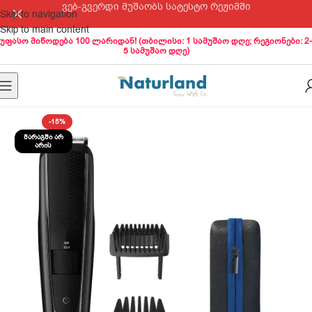
ვებ-გვერდი მუშაობს სატესტო რეჟიმში
Skip to navigation
Skip to main content
უფასო მიწოდება 100 ლარიდან! (თბილისი: 1 სამუშაო დღე; რეგიონები: 2-
5 სამუშაო დღე)
-15%
ᲛᲐᲠᲐᲒᲨᲘ ᲐᲠ
ᲐᲠᲘᲡ