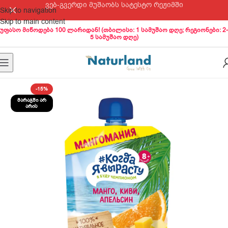
ვებ-გვერდი მუშაობს სატესტო რეჟიმში
Skip to navigation
Skip to main content
უფასო მიწოდება 100 ლარიდან! (თბილისი: 1 სამუშაო დღე; რეგიონები: 2-
5 სამუშაო დღე)
-15%
ᲛᲐᲠᲐᲒᲨᲘ ᲐᲠ
ᲐᲠᲘᲡ