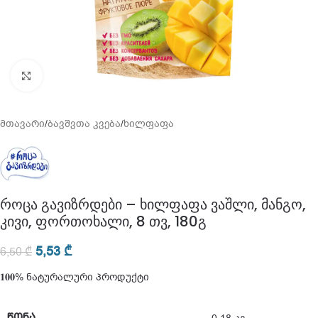
გადიდება
მთავარი
/
ბავშვთა კვება
/
ხილფაფა
როცა გავიზრდები – ხილფაფა ვაშლი, მანგო,
კივი, ფორთოხალი, 8 თვ, 180გ
5,53
₾
6,50
₾
𝟏𝟎𝟎% ნატურალური პროდუქტი
ᲬᲝᲜᲐ