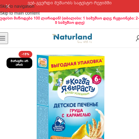
ვებ-გვერდი მუშაობს სატესტო რეჟიმში
Skip to navigation
Skip to main content
უფასო მიწოდება 100 ლარიდან! (თბილისი: 1 სამუშაო დღე; რეგიონები: 2-
5 სამუშაო დღე)
-15%
ᲛᲐᲠᲐᲒᲨᲘ ᲐᲠ
ᲐᲠᲘᲡ