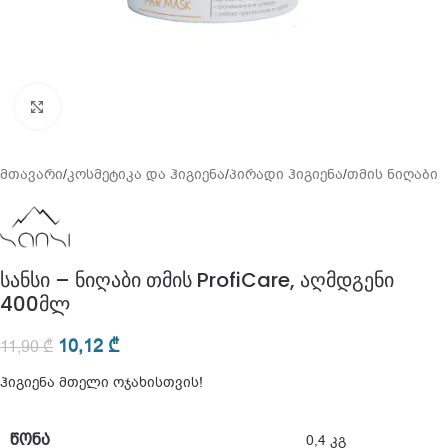
გადიდება
მთავარი
/
კოსმეტიკა და ჰიგიენა
/
პირადი ჰიგიენა
/
თმის ნიღაბი
სანსი – ნიღაბი თმის ProfiCare, აღმდგენი
400მლ
10,12
₾
11,90
₾
ჰიგიენა მთელი ოჯახისთვის!
ᲬᲝᲜᲐ
0,4 კგ