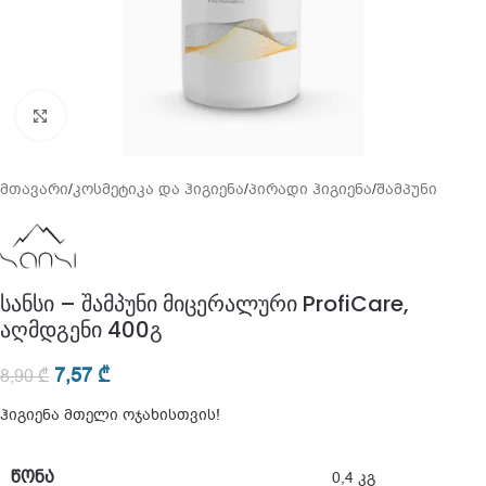
გადიდება
მთავარი
/
კოსმეტიკა და ჰიგიენა
/
პირადი ჰიგიენა
/
შამპუნი
სანსი – შამპუნი მიცერალური ProfiCare,
აღმდგენი 400გ
7,57
₾
8,90
₾
ჰიგიენა მთელი ოჯახისთვის!
ᲬᲝᲜᲐ
0,4 კგ