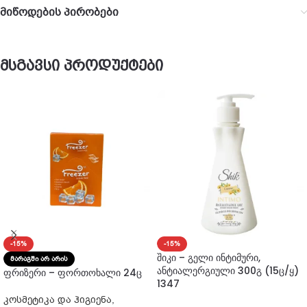
მიწოდების პირობები
მსგავსი პროდუქტები
-15%
-15%
შიკი – გელი ინტიმური,
ᲛᲐᲠᲐᲒᲨᲘ ᲐᲠ ᲐᲠᲘᲡ
ანტიალერგიული 300გ (15ც/ყ)
ფრიზერი – ფორთოხალი 24ც
1347
კოსმეტიკა და ჰიგიენა
,