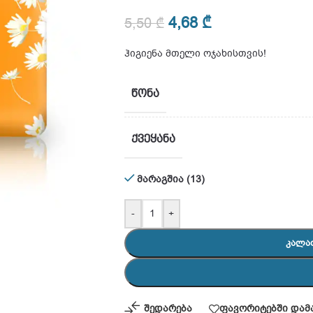
4,68
₾
5,50
₾
ჰიგიენა მთელი ოჯახისთვის!
ᲬᲝᲜᲐ
ᲥᲕᲔᲧᲐᲜᲐ
მარაგშია (13)
-
+
ᲙᲐᲚᲐ
შედარება
ფავორიტებში დამ