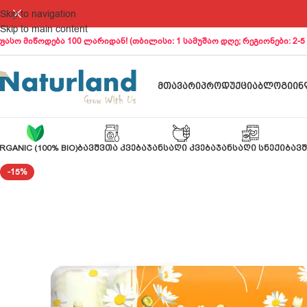
Skip to navigation
Skip to main content
ფასო მიწოდება 100 ლარიდან! (თბილისი: 1 სამუშაო დღე; რეგიონები: 2-5
ᲛᲗᲐᲕᲐᲠᲘ
ᲞᲠᲝᲓᲣᲥᲪᲘᲐ
ᲑᲚᲝᲒᲘ
ᲘᲜ
RGANIC (100% BIO)
ᲑᲐᲕᲨᲕᲗᲐ ᲙᲕᲔᲑᲐ
ᲯᲐᲜᲡᲐᲦᲘ ᲙᲕᲔᲑᲐ
ᲯᲐᲜᲡᲐᲦᲘ ᲡᲜᲔᲥᲘ
ᲑᲐᲕᲨ
-15%