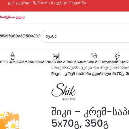
ვებ-გვერდი მუშაობს სატესტო რეჟიმში
 სამუშაო დღე)
ᲤᲝᲠᲛᲐᲪᲘᲐ
ᲙᲝᲜᲢᲐᲥᲢᲘ
ᲕᲗᲐ ᲐᲥᲡᲔᲡᲣᲐᲠᲔᲑᲘ
ᲙᲝᲡᲛᲔᲢᲘᲙᲐ ᲓᲐ ᲰᲘᲒᲘᲔᲜᲐ
ᲞᲘᲠᲐᲓᲘ ᲛᲝᲕᲚᲐ
ᲢᲔᲥᲜᲘᲙᲐ
Დ
მთავარი
/
კოსმეტიკა და ჰიგიენა
/
პირად
შიკი – კრემ-საპონი გვირილა 5х70გ, 3
შიკი – კრემ-სა
5х70გ, 350გ