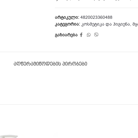
არტიკული:
4820023360488
კატეგორია:
კოსმეტიკა და ჰიგიენა
,
მყ
გაზიარება
ᲐᲦᲬᲔᲠᲐ
ᲛᲘᲬᲝᲓᲔᲑᲘᲡ ᲞᲘᲠᲝᲑᲔᲑᲘ