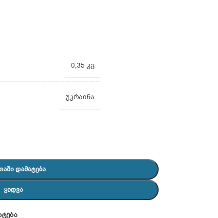
0,35 კგ
უკრაინა
ᲗᲐᲨᲘ ᲓᲐᲛᲐᲢᲔᲑᲐ
ᲧᲘᲓᲕᲐ
ატება