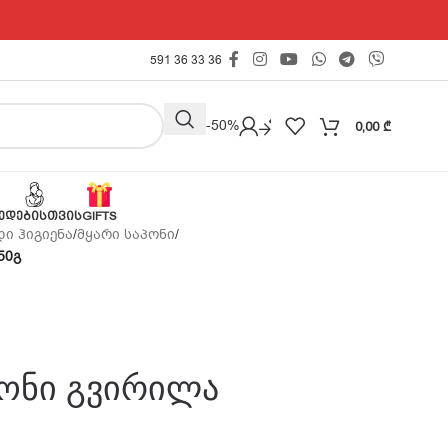
591 36 33 36
Outlet -50%
0,00
₾
ᲔᲓᲔᲑᲘᲡᲗᲕᲘᲡ
GIFTS
ი ჰიგიენა
/
მყარი საპონი
/
50გ
პონი გვირილა