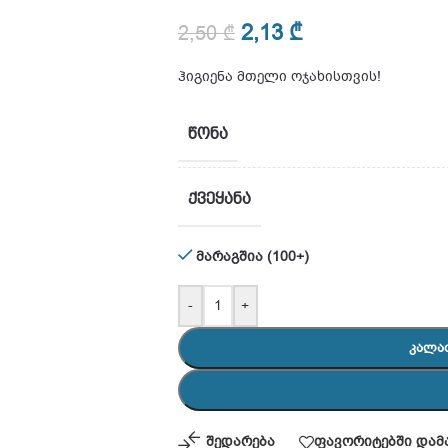
2,13
₾
2,50
₾
ჰიგიენა მთელი ოჯახისთვის!
ᲬᲝᲜᲐ
ᲥᲕᲔᲧᲐᲜᲐ
მარაგშია (100+)
-
+
ᲙᲐᲚᲐ
შედარება
ფავორიტებში დამ