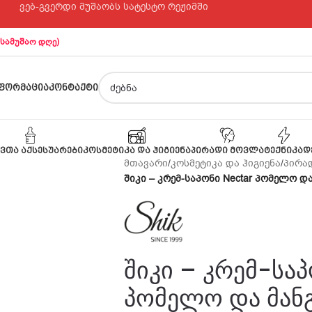
ვებ-გვერდი მუშაობს სატესტო რეჟიმში
 სამუშაო დღე)
ᲤᲝᲠᲛᲐᲪᲘᲐ
ᲙᲝᲜᲢᲐᲥᲢᲘ
ᲕᲗᲐ ᲐᲥᲡᲔᲡᲣᲐᲠᲔᲑᲘ
ᲙᲝᲡᲛᲔᲢᲘᲙᲐ ᲓᲐ ᲰᲘᲒᲘᲔᲜᲐ
ᲞᲘᲠᲐᲓᲘ ᲛᲝᲕᲚᲐ
ᲢᲔᲥᲜᲘᲙᲐ
Დ
მთავარი
/
კოსმეტიკა და ჰიგიენა
/
პირად
შიკი – კრემ-საპონი Nectar პომელო დ
შიკი – კრემ-სა
პომელო და მანგ