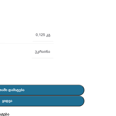
0,125 კგ
უკრაინა
ᲗᲐᲨᲘ ᲓᲐᲛᲐᲢᲔᲑᲐ
ᲧᲘᲓᲕᲐ
ატება