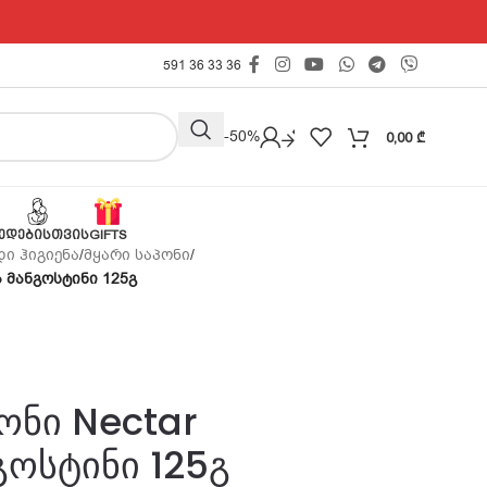
591 36 33 36
Outlet -50%
0,00
₾
ᲔᲓᲔᲑᲘᲡᲗᲕᲘᲡ
GIFTS
ი ჰიგიენა
/
მყარი საპონი
/
ა მანგოსტინი 125გ
პონი Nectar
ოსტინი 125გ