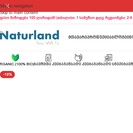
Skip to navigation
Skip to main content
ფასო მიწოდება 100 ლარიდან! (თბილისი: 1 სამუშაო დღე; რეგიონები: 2-5
ᲛᲗᲐᲕᲐᲠᲘ
ᲞᲠᲝᲓᲣᲥᲪᲘᲐ
ᲑᲚᲝᲒᲘ
ᲘᲜ
RGANIC (100% BIO)
ᲑᲐᲕᲨᲕᲗᲐ ᲙᲕᲔᲑᲐ
ᲯᲐᲜᲡᲐᲦᲘ ᲙᲕᲔᲑᲐ
ᲯᲐᲜᲡᲐᲦᲘ ᲡᲜᲔᲥᲘ
ᲑᲐᲕᲨ
-15%