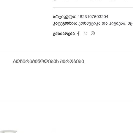
არტიკული:
4823107603204
კატეგორია:
კოსმეტიკა და ჰიგიენა
,
მყ
გაზიარება
ᲐᲦᲬᲔᲠᲐ
ᲛᲘᲬᲝᲓᲔᲑᲘᲡ ᲞᲘᲠᲝᲑᲔᲑᲘ