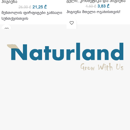
გელი
,
კოსმეტიკა და ჰიგიენა
ჰიგიენა
3,83
₾
4,50
₾
21,25
₾
25,00
₾
ჰიგიენა მთელი ოჯახისთვის!
მენთოლის ფირფიტები ჯანსაღი
სუნთქვისთვის