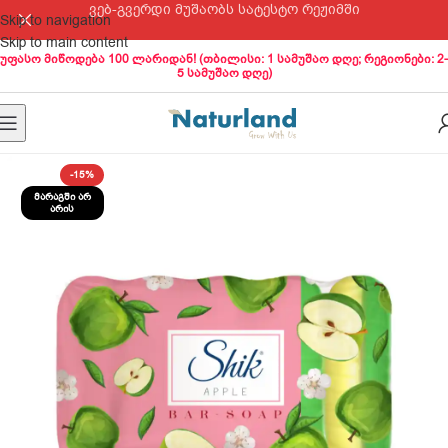
ვებ-გვერდი მუშაობს სატესტო რეჟიმში
Skip to navigation
Skip to main content
უფასო მიწოდება 100 ლარიდან! (თბილისი: 1 სამუშაო დღე; რეგიონები: 2-
5 სამუშაო დღე)
-15%
ᲛᲐᲠᲐᲒᲨᲘ ᲐᲠ
ᲐᲠᲘᲡ