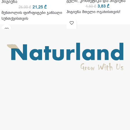
გელი
,
კოსმეტიკა და ჰიგიენა
ჰიგიენა
3,83
₾
4,50
₾
21,25
₾
25,00
₾
ჰიგიენა მთელი ოჯახისთვის!
მენთოლის ფირფიტები ჯანსაღი
სუნთქვისთვის