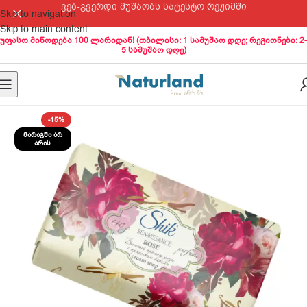
ვებ-გვერდი მუშაობს სატესტო რეჟიმში
Skip to navigation
Skip to main content
უფასო მიწოდება 100 ლარიდან! (თბილისი: 1 სამუშაო დღე; რეგიონები: 2-
5 სამუშაო დღე)
-15%
ᲛᲐᲠᲐᲒᲨᲘ ᲐᲠ
ᲐᲠᲘᲡ