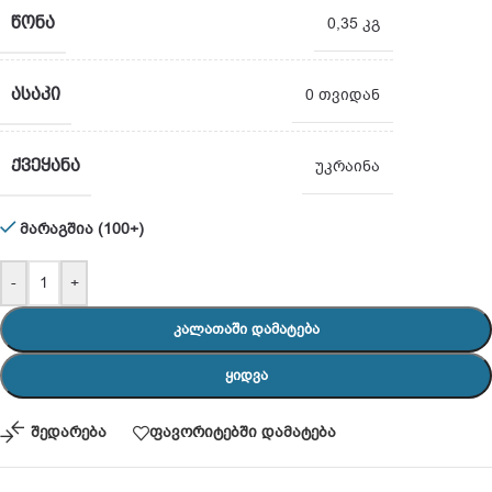
ᲬᲝᲜᲐ
0,35 კგ
ᲐᲡᲐᲙᲘ
0 თვიდან
ᲥᲕᲔᲧᲐᲜᲐ
უკრაინა
მარაგშია (100+)
-
+
ᲙᲐᲚᲐᲗᲐᲨᲘ ᲓᲐᲛᲐᲢᲔᲑᲐ
ᲧᲘᲓᲕᲐ
შედარება
ფავორიტებში დამატება