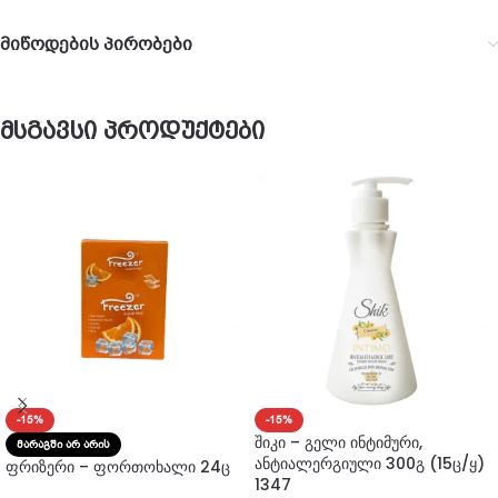
მიწოდების პირობები
მსგავსი პროდუქტები
-15%
-15%
შიკი – გელი ინტიმური,
ᲛᲐᲠᲐᲒᲨᲘ ᲐᲠ ᲐᲠᲘᲡ
ანტიალერგიული 300გ (15ც/ყ)
ფრიზერი – ფორთოხალი 24ც
1347