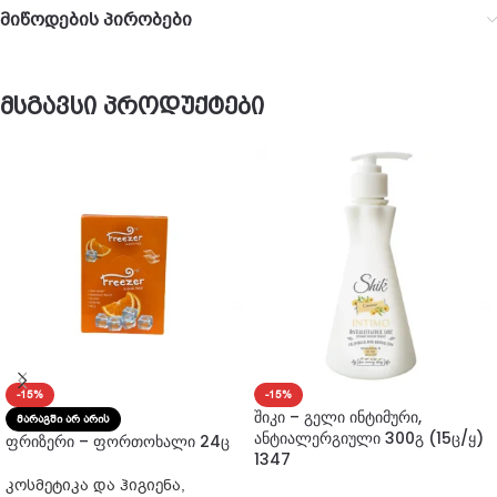
მიწოდების პირობები
მსგავსი პროდუქტები
-15%
-15%
შიკი – გელი ინტიმური,
ᲛᲐᲠᲐᲒᲨᲘ ᲐᲠ ᲐᲠᲘᲡ
ანტიალერგიული 300გ (15ც/ყ)
ფრიზერი – ფორთოხალი 24ც
1347
კოსმეტიკა და ჰიგიენა
,