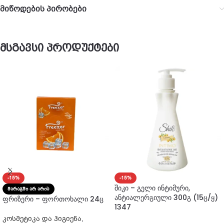
მიწოდების პირობები
მსგავსი პროდუქტები
-15%
-15%
შიკი – გელი ინტიმური,
ᲛᲐᲠᲐᲒᲨᲘ ᲐᲠ ᲐᲠᲘᲡ
ანტიალერგიული 300გ (15ც/ყ)
ფრიზერი – ფორთოხალი 24ც
1347
კოსმეტიკა და ჰიგიენა
,