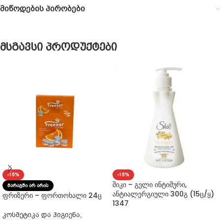
მიწოდების პირობები
მსგავსი პროდუქტები
-15%
-15%
შიკი – გელი ინტიმური,
ᲛᲐᲠᲐᲒᲨᲘ ᲐᲠ ᲐᲠᲘᲡ
ანტიალერგიული 300გ (15ც/ყ)
ფრიზერი – ფორთოხალი 24ც
1347
კოსმეტიკა და ჰიგიენა
,